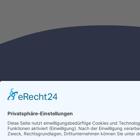
Uns
Warener Straße 50
Übe
DE – 17153 Jürgenstorf
Leis
Serv