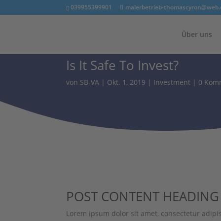
039955399901
malerbetrieb-thomascyron@web.
Über uns
Finance News
Is It Safe To Invest?
von
SB-VA
|
Okt. 1, 2019
|
Investment
|
0 Kom
POST CONTENT HEADING
Lorem ipsum dolor sit amet, consectetur adipi