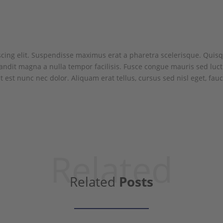
scing elit. Suspendisse maximus erat a pharetra scelerisque. Quisq
ndit magna a nulla tempor facilisis. Fusce congue mauris sed luctu
t est nunc nec dolor. Aliquam erat tellus, cursus sed nisl eget, fauc
Related
Related
Posts