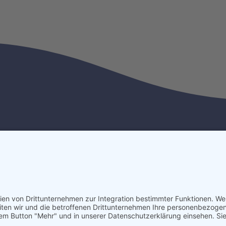
ere Links
Kontakt
E-Mail
r uns
malerbetrieb-
tungen
thomascyron@web.de
ices
Telefon