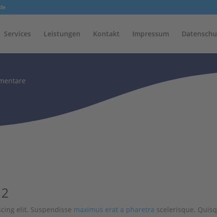
de
Services
Leistungen
Kontakt
Impressum
Datenschu
mentare
 2
scing elit. Suspendisse
maximus erat a pharetra
scelerisque. Quisq