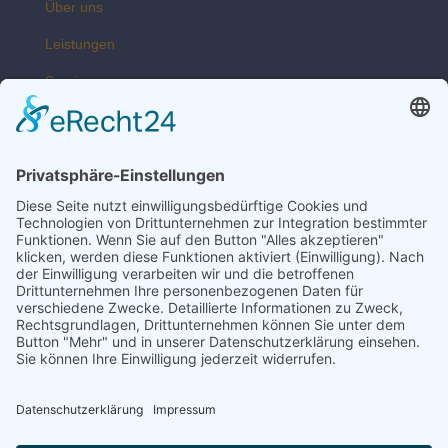
Über uns
Leistungen
Services
Kontakt
E-Mail
malerbetrieb-thomascyron@web.de
Telefon
(+49) 39955 / 399901
» KONTAKTANFRAGE