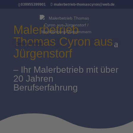
039955399901
malerbetrieb-thomascyron@web.de
Malerbetrieb
Thomas Cyron aus
Seite wählen
Jürgenstorf
– Ihr Malerbetrieb mit über
20 Jahren
Berufserfahrung